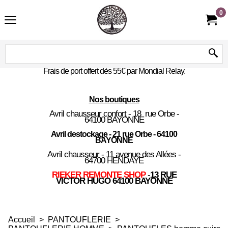
0
Frais de port offert dès 55€ par Mondial Relay.
Nos boutiques
Avril chausseur confort - 18 rue Orbe -
64100 BAYONNE
Avril destockage - 21 rue Orbe - 64100
BAYONNE
Avril chausseur - 11 avenue des Allées -
64700 HENDAYE
RIEKER REMONTE SHOP
-
13 RUE
VICTOR HUGO 64100 BAYONNE
Accueil
>
PANTOUFLERIE
>