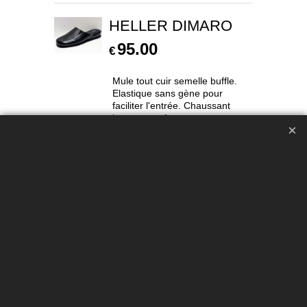
HELLER DIMARO
95.00
€
Mule tout cuir semelle buffle.
Elastique sans gène pour
faciliter l'entrée. Chaussant
large et conf...
Cliquez ici
PRESENTATION
CGV
BOUTIQUE
LIVRAISONS
CONTACT
PASSER COMMANDE
SE CHAUSSER