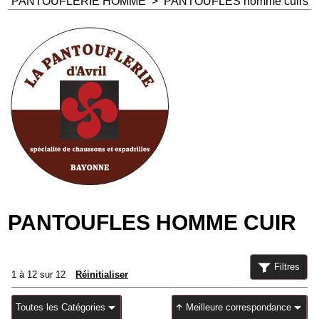
PANTOUFLERIE HOMME
>
PANTOUFLES homme cuirs
PANTOUFLES HOMME CUIR
Filtres
1
à
12
sur
12
Réinitialiser
Toutes les Catégories
Meilleure correspondance