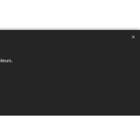
ent interdite sous peine de poursuites
iteurs.