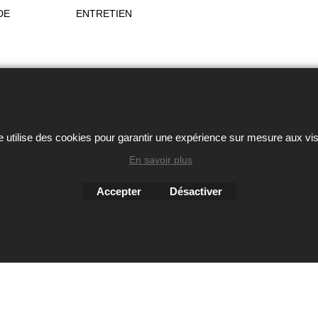
DE
ENTRETIEN
ou autres éléments des sites Avril chausseur confort est strictem
Boutique en ligne créés
avec le logiciel
e utilise des cookies pour garantir une expérience sur mesure aux vis
eCommerce ShopFactory
En savoir plus
Accepter
Désactiver