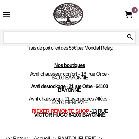
0
Frais de port offert dès 55€ par Mondial Relay.
Nos boutiques
Avril chausseur confort - 18 rue Orbe -
64100 BAYONNE
Avril destockage - 21 rue Orbe - 64100
BAYONNE
Avril chausseur - 11 avenue des Allées -
64700 HENDAYE
RIEKER REMONTE SHOP
-
13 RUE
VICTOR HUGO 64100 BAYONNE
<< Retour
|
Accueil
>
PANTOUFLERIE
>