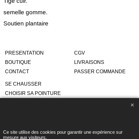
Tige cuir.
semelle gomme.
Soutien plantaire
PRESENTATION
CGV
BOUTIQUE
LIVRAISONS
CONTACT
PASSER COMMANDE
SE CHAUSSER
CHOISIR SA POINTURE
ENTRETIEN
Ce site utilise des cookies pour garantir une expérience sur
Toute reproduction de textes, photos ou autres éléments des
mesure aux visiteurs.