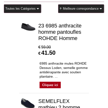
Toutes les Catégories
Meilleure correspondance
23 6985 anthracite
homme pantoufles
ROHDE Homme
€
59.00
41.50
€
6985 anthracite mules ROHDE
Dessus Loden, semelle gomme
antidérapante avec soutien
plantaire. ...
Cliquez ici
SEMELFLEX
mathieu 2 homme