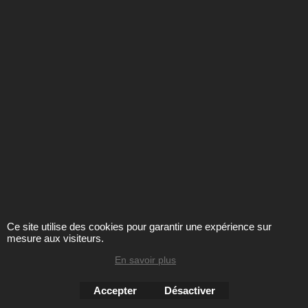
anthracite
75.00
€
giesswein Dessus pure laine
vierge semelle feutre passée
dans un bain de latex
Cliquez ici
PRESENTATION
CGV
BOUTIQUE
LIVRAISONS
Ce site utilise des cookies pour garantir une expérience sur
CONTACT
PASSER COMMANDE
mesure aux visiteurs.
En savoir plus
SE CHAUSSER
CHOISIR SA POINTURE
Accepter
Désactiver
ENTRETIEN