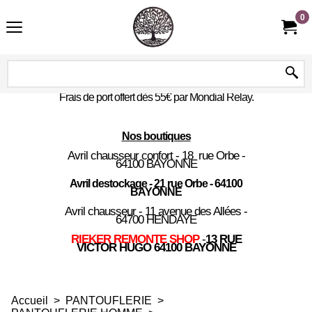
0
Frais de port offert dès 55€ par Mondial Relay.
Nos boutiques
Avril chausseur confort - 18 rue Orbe -
64100 BAYONNE
Avril destockage - 21 rue Orbe - 64100
BAYONNE
Avril chausseur - 11 avenue des Allées -
64700 HENDAYE
RIEKER REMONTE SHOP
-
13 RUE
VICTOR HUGO 64100 BAYONNE
Accueil
>
PANTOUFLERIE
>