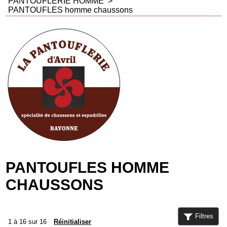
PANTOUFLERIE HOMME
>
PANTOUFLES homme chaussons
PANTOUFLES HOMME
CHAUSSONS
Filtres
1
à
16
sur
16
Réinitialiser