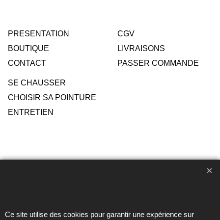
PRESENTATION
CGV
BOUTIQUE
LIVRAISONS
CONTACT
PASSER COMMANDE
SE CHAUSSER
CHOISIR SA POINTURE
ENTRETIEN
Toute reproduction de textes, photos ou autres éléments des
sites Avril chausseur confort est strictement interdite sous
peine de poursuites
Ce site utilise des cookies pour garantir une expérience sur