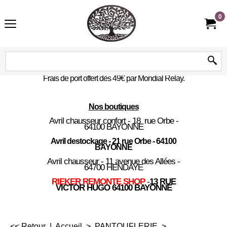
0
Frais de port offert dès 49€ par Mondial Relay.
Nos boutiques
Avril chausseur confort - 18 rue Orbe -
64100 BAYONNE
Avril destockage - 21 rue Orbe - 64100
BAYONNE
Avril chausseur - 11 avenue des Allées -
64700 HENDAYE
RIEKER REMONTE SHOP
-
13 RUE
VICTOR HUGO 64100 BAYONNE
<< Retour
|
Accueil
>
PANTOUFLERIE
>