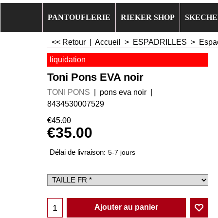
PANTOUFLERIE
RIEKER SHOP
SKECHE
<< Retour
|
Accueil
>
ESPADRILLES
>
Espad
liquidation
Toni Pons EVA noir
TONI PONS
pons eva noir
8434530007529
€
45.00
€
35.00
Délai de livraison:
5-7 jours
Ajouter au panier