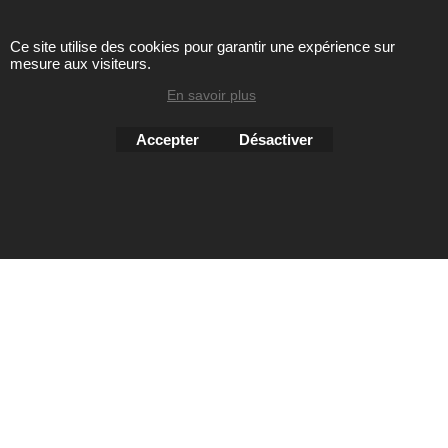
Ce site utilise des cookies pour garantir une expérience sur
mesure aux visiteurs.
Toute reproduction de textes, photos ou autres éléments des
sites Avril chausseur confort est strictement interdite sous
En savoir plus
peine de poursuites
Accepter
Désactiver
Boutique en ligne créés
avec le logiciel
eCommerce ShopFactory