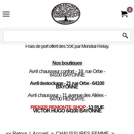
0
Frais de port offert dès 55€ par Mondial Relay.
Nos boutiques
Avril chausseur confort - 18 rue Orbe -
64100 BAYONNE
Avril destockage - 21 rue Orbe - 64100
BAYONNE
Avril chausseur - 11 avenue des Allées -
64700 HENDAYE
RIEKER REMONTE SHOP
-
13 RUE
VICTOR HUGO 64100 BAYONNE
<< Retour
|
Accueil
>
CHAUSSURES FEMME
>