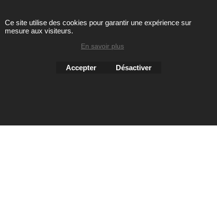
Ce site utilise des cookies pour garantir une expérience sur
mesure aux visiteurs.
Toute reproduction de textes, photos ou autres éléments des
sites Avril chausseur confort est strictement interdite sous
En savoir plus
peine de poursuites
Accepter
Désactiver
Boutique en ligne créés
avec le logiciel
eCommerce ShopFactory