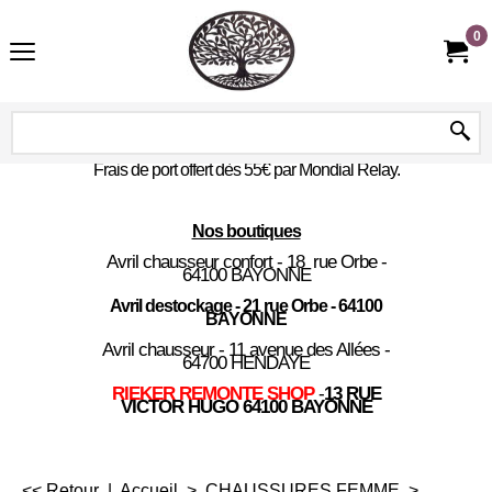
0
Frais de port offert dès 55€ par Mondial Relay.
Nos boutiques
Avril chausseur confort - 18 rue Orbe -
64100 BAYONNE
Avril destockage - 21 rue Orbe - 64100
BAYONNE
Avril chausseur - 11 avenue des Allées -
64700 HENDAYE
RIEKER REMONTE SHOP
-
13 RUE
VICTOR HUGO 64100 BAYONNE
<< Retour
|
Accueil
>
CHAUSSURES FEMME
>