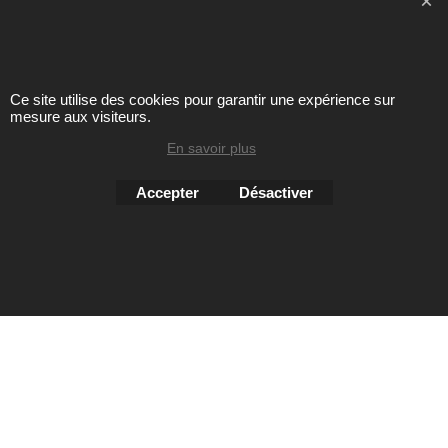
Toute reproduction de textes, photos ou autres éléments des
sites Avril chausseur confort est strictement interdite sous
peine de poursuites
Ce site utilise des cookies pour garantir une expérience sur
mesure aux visiteurs.
En savoir plus
Boutique en ligne créés
avec le logiciel
eCommerce ShopFactory
Accepter
Désactiver