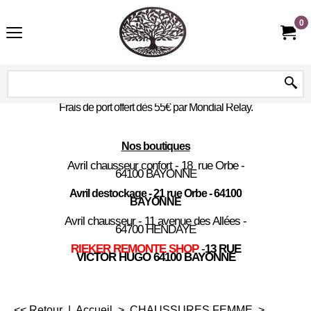
0
Frais de port offert dès 55€ par Mondial Relay.
Nos boutiques
Avril chausseur confort - 18 rue Orbe -
64100 BAYONNE
Avril destockage - 21 rue Orbe - 64100
BAYONNE
Avril chausseur - 11 avenue des Allées -
64700 HENDAYE
RIEKER REMONTE SHOP
-
13 RUE
VICTOR HUGO 64100 BAYONNE
<< Retour
|
Accueil
>
CHAUSSURES FEMME
>