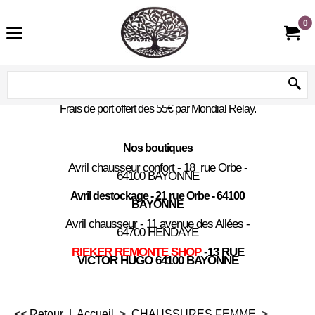
0
Frais de port offert dès 55€ par Mondial Relay.
Nos boutiques
Avril chausseur confort - 18 rue Orbe -
64100 BAYONNE
Avril destockage - 21 rue Orbe - 64100
BAYONNE
Avril chausseur - 11 avenue des Allées -
64700 HENDAYE
RIEKER REMONTE SHOP
-
13 RUE
VICTOR HUGO 64100 BAYONNE
<< Retour
|
Accueil
>
CHAUSSURES FEMME
>