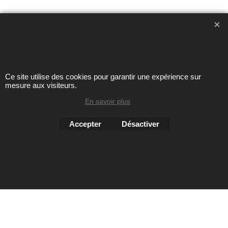
Toute reproduction de textes, photos ou autres éléments des
sites Avril chausseur confort est strictement interdite sous
peine de poursuites
Ce site utilise des cookies pour garantir une expérience sur
mesure aux visiteurs.
Boutique en ligne créés
avec le logiciel
En savoir plus
eCommerce ShopFactory
Accepter
Désactiver