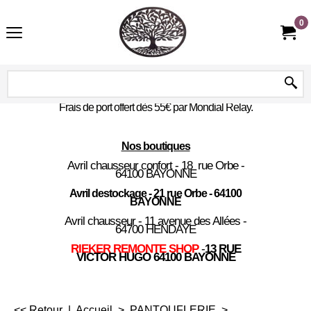
0
Frais de port offert dès 55€ par Mondial Relay.
Nos boutiques
Avril chausseur confort - 18 rue Orbe -
64100 BAYONNE
Avril destockage - 21 rue Orbe - 64100
BAYONNE
Avril chausseur - 11 avenue des Allées -
64700 HENDAYE
RIEKER REMONTE SHOP
-
13 RUE
VICTOR HUGO 64100 BAYONNE
<< Retour
|
Accueil
>
PANTOUFLERIE
>