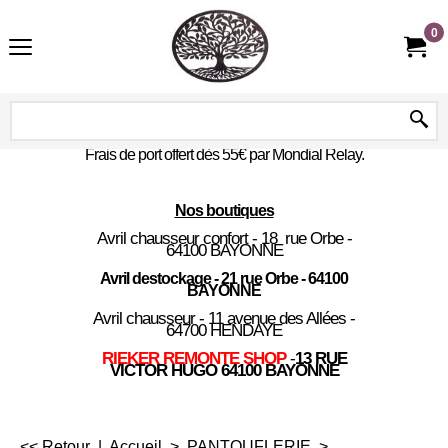
0
Frais de port offert dès 55€ par Mondial Relay.
Nos boutiques
Avril chausseur confort - 18 rue Orbe -
64100 BAYONNE
Avril destockage - 21 rue Orbe - 64100
BAYONNE
Avril chausseur - 11 avenue des Allées -
64700 HENDAYE
RIEKER REMONTE SHOP
-
13 RUE
VICTOR HUGO 64100 BAYONNE
<< Retour
|
Accueil
>
PANTOUFLERIE
>