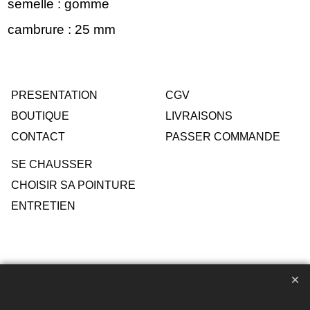
semelle : gomme
cambrure : 25 mm
PRESENTATION
CGV
BOUTIQUE
LIVRAISONS
CONTACT
PASSER COMMANDE
SE CHAUSSER
CHOISIR SA POINTURE
ENTRETIEN
Toute reproduction de textes, photos ou autres éléments des
sites Avril chausseur confort est strictement interdite sous
peine de poursuites