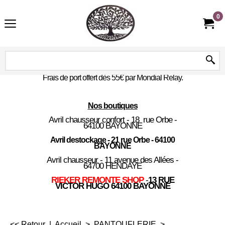
0
Frais de port offert dès 55€ par Mondial Relay.
Nos boutiques
Avril chausseur confort - 18 rue Orbe -
64100 BAYONNE
Avril destockage - 21 rue Orbe - 64100
BAYONNE
Avril chausseur - 11 avenue des Allées -
64700 HENDAYE
RIEKER REMONTE SHOP
-
13 RUE
VICTOR HUGO 64100 BAYONNE
<< Retour
|
Accueil
>
PANTOUFLERIE
>