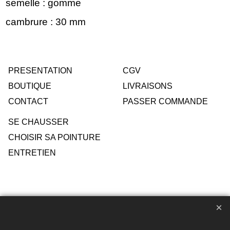
semelle : gomme
cambrure : 30 mm
PRESENTATION
CGV
BOUTIQUE
LIVRAISONS
CONTACT
PASSER COMMANDE
SE CHAUSSER
CHOISIR SA POINTURE
ENTRETIEN
Toute reproduction de textes, photos ou autres éléments des
sites Avril chausseur confort est strictement interdite sous
peine de poursuites