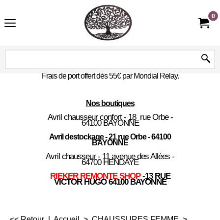
0
Frais de port offert dès 55€ par Mondial Relay.
Nos boutiques
Avril chausseur confort - 18 rue Orbe -
64100 BAYONNE
Avril destockage - 21 rue Orbe - 64100
BAYONNE
Avril chausseur - 11 avenue des Allées -
64700 HENDAYE
RIEKER REMONTE SHOP
-
13 RUE
VICTOR HUGO 64100 BAYONNE
<< Retour
|
Accueil
>
CHAUSSURES FEMME
>