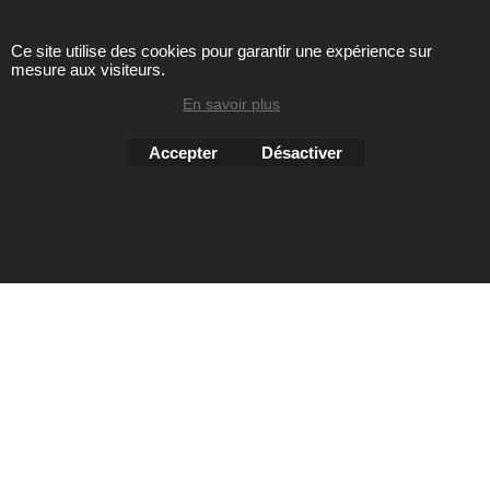
Ce site utilise des cookies pour garantir une expérience sur
mesure aux visiteurs.
Toute reproduction de textes, photos ou autres éléments des
sites Avril chausseur confort est strictement interdite sous
En savoir plus
peine de poursuites
Accepter
Désactiver
Boutique en ligne créés
avec le logiciel
eCommerce ShopFactory