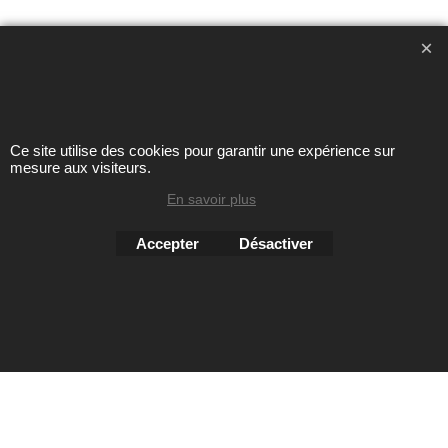
Toute reproduction de textes, photos ou autres éléments des
sites Avril chausseur confort est strictement interdite sous
peine de poursuites
Ce site utilise des cookies pour garantir une expérience sur
mesure aux visiteurs.
Boutique en ligne créés
avec le logiciel
En savoir plus
eCommerce ShopFactory
Accepter
Désactiver