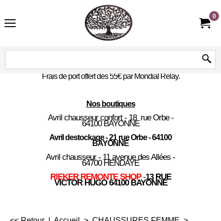
0
Frais de port offert dès 55€ par Mondial Relay.
Nos boutiques
Avril chausseur confort - 18 rue Orbe -
64100 BAYONNE
Avril destockage - 21 rue Orbe - 64100
BAYONNE
Avril chausseur - 11 avenue des Allées -
64700 HENDAYE
RIEKER REMONTE SHOP
-
13 RUE
VICTOR HUGO 64100 BAYONNE
<< Retour
|
Accueil
>
CHAUSSURES FEMME
>