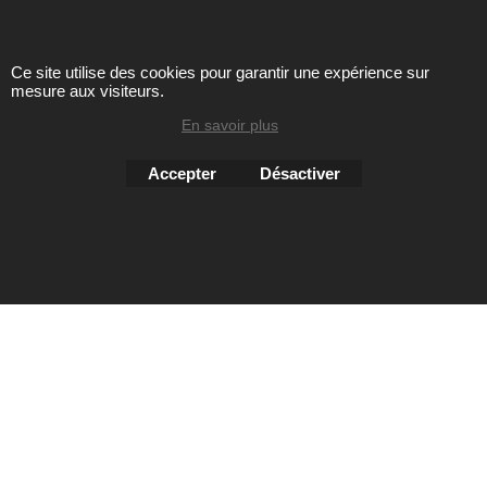
sites Avril chausseur confort est strictement interdite sous
peine de poursuites
Ce site utilise des cookies pour garantir une expérience sur
mesure aux visiteurs.
Boutique en ligne créés
En savoir plus
avec le logiciel
eCommerce ShopFactory
Accepter
Désactiver