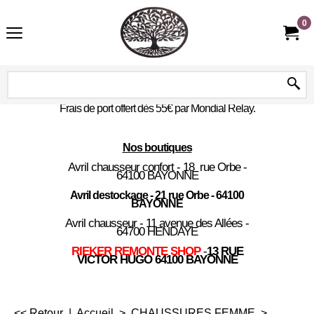
0
Frais de port offert dès 55€ par Mondial Relay.
Nos boutiques
Avril chausseur confort - 18 rue Orbe -
64100 BAYONNE
Avril destockage - 21 rue Orbe - 64100
BAYONNE
Avril chausseur - 11 avenue des Allées -
64700 HENDAYE
RIEKER REMONTE SHOP
-
13 RUE
VICTOR HUGO 64100 BAYONNE
<< Retour
|
Accueil
>
CHAUSSURES FEMME
>