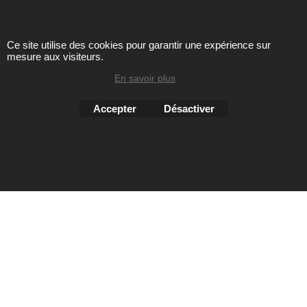
Ce site utilise des cookies pour garantir une expérience sur
Toute reproduction de textes, photos ou autres éléments des
mesure aux visiteurs.
sites Avril chausseur confort est strictement interdite sous
peine de poursuites
En savoir plus
Accepter
Désactiver
Boutique en ligne créés
avec le logiciel
eCommerce ShopFactory