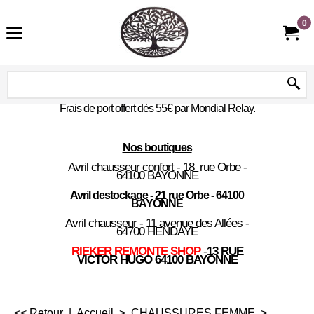
0
Frais de port offert dès 55€ par Mondial Relay.
Nos boutiques
Avril chausseur confort - 18 rue Orbe -
64100 BAYONNE
Avril destockage - 21 rue Orbe - 64100
BAYONNE
Avril chausseur - 11 avenue des Allées -
64700 HENDAYE
RIEKER REMONTE SHOP
-
13 RUE
VICTOR HUGO 64100 BAYONNE
<< Retour
|
Accueil
>
CHAUSSURES FEMME
>