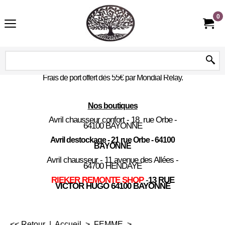
0
Frais de port offert dès 55€ par Mondial Relay.
Nos boutiques
Avril chausseur confort - 18 rue Orbe -
64100 BAYONNE
Avril destockage - 21 rue Orbe - 64100
BAYONNE
Avril chausseur - 11 avenue des Allées -
64700 HENDAYE
RIEKER REMONTE SHOP
-
13 RUE
VICTOR HUGO 64100 BAYONNE
<< Retour
|
Accueil
>
FEMME
>