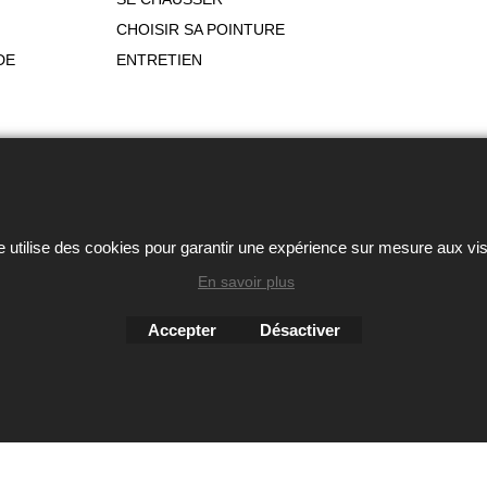
CHOISIR SA POINTURE
DE
ENTRETIEN
ou autres éléments des sites Avril chausseur confort est strictem
Boutique en ligne créés
avec le logiciel
e utilise des cookies pour garantir une expérience sur mesure aux vis
eCommerce ShopFactory
En savoir plus
Accepter
Désactiver