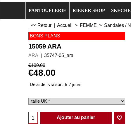
PANTOUFLERIE
RIEKER SHOP
SKECHE
<< Retour
|
Accueil
>
FEMME
>
Sandales / N
BONS PLANS
15059 ARA
ARA
35747-05_ara
€
109.00
€
48.00
Délai de livraison:
5-7 jours
Ajouter au panier