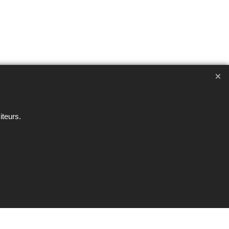
ent interdite sous peine de poursuites
iteurs.