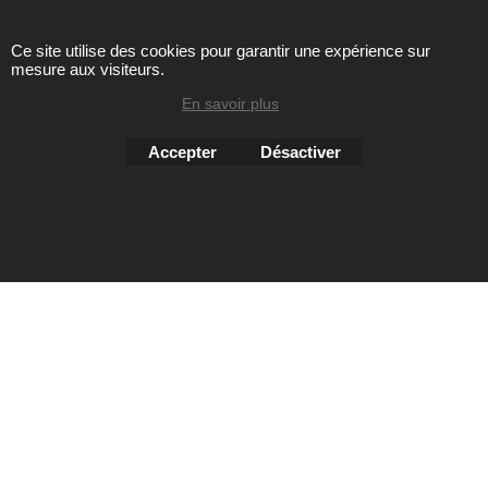
Ce site utilise des cookies pour garantir une expérience sur
mesure aux visiteurs.
Toute reproduction de textes, photos ou autres éléments des
sites Avril chausseur confort est strictement interdite sous
En savoir plus
peine de poursuites
Accepter
Désactiver
Boutique en ligne créés
avec le logiciel
eCommerce ShopFactory