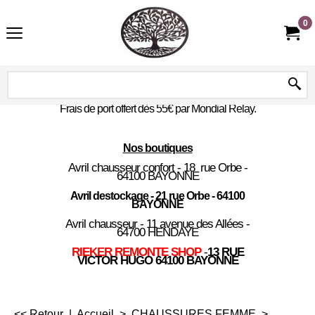
0
Frais de port offert dès 55€ par Mondial Relay.
Nos boutiques
Avril chausseur confort - 18 rue Orbe -
64100 BAYONNE
Avril destockage - 21 rue Orbe - 64100
BAYONNE
Avril chausseur - 11 avenue des Allées -
64700 HENDAYE
RIEKER REMONTE SHOP
-
13 RUE
VICTOR HUGO 64100 BAYONNE
<< Retour
|
Accueil
>
CHAUSSURES FEMME
>