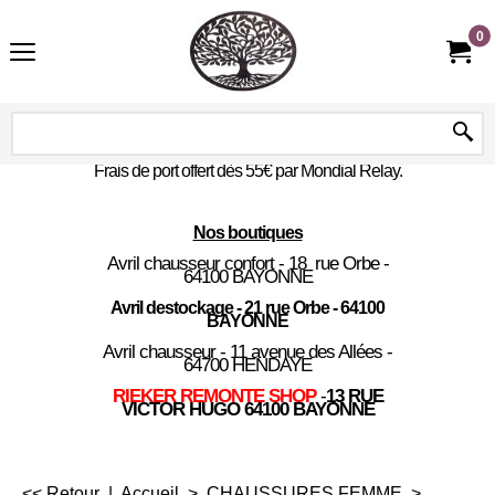
0
Frais de port offert dès 55€ par Mondial Relay.
Nos boutiques
Avril chausseur confort - 18 rue Orbe -
64100 BAYONNE
Avril destockage - 21 rue Orbe - 64100
BAYONNE
Avril chausseur - 11 avenue des Allées -
64700 HENDAYE
RIEKER REMONTE SHOP
-
13 RUE
VICTOR HUGO 64100 BAYONNE
<< Retour
|
Accueil
>
CHAUSSURES FEMME
>