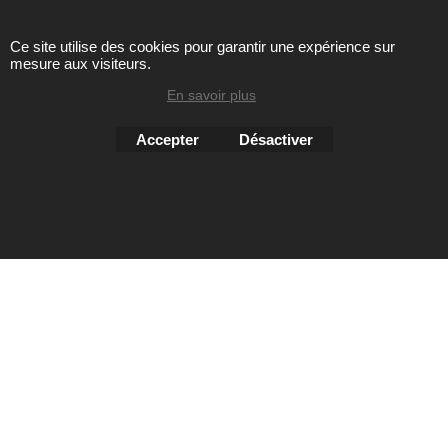
Ce site utilise des cookies pour garantir une expérience sur
mesure aux visiteurs.
Toute reproduction de textes, photos ou autres éléments des
sites Avril chausseur confort est strictement interdite sous
En savoir plus
peine de poursuites
Accepter
Désactiver
Boutique en ligne créés
avec le logiciel
eCommerce ShopFactory