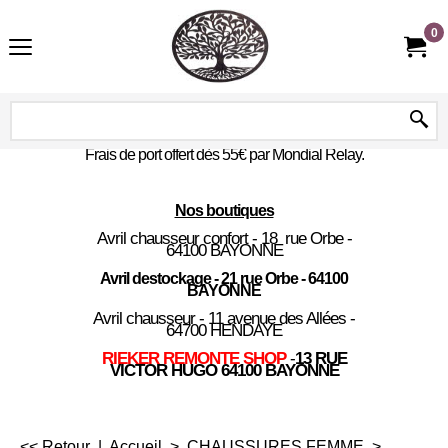
0
Frais de port offert dès 55€ par Mondial Relay.
Nos boutiques
Avril chausseur confort - 18 rue Orbe -
64100 BAYONNE
Avril destockage - 21 rue Orbe - 64100
BAYONNE
Avril chausseur - 11 avenue des Allées -
64700 HENDAYE
RIEKER REMONTE SHOP
-
13 RUE
VICTOR HUGO 64100 BAYONNE
<< Retour
|
Accueil
>
CHAUSSURES FEMME
>