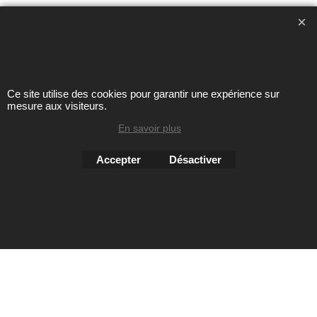
Toute reproduction de textes, photos ou autres éléments des
sites Avril chausseur confort est strictement interdite sous
peine de poursuites
Ce site utilise des cookies pour garantir une expérience sur
mesure aux visiteurs.
En savoir plus
Boutique en ligne créés
avec le logiciel
eCommerce ShopFactory
Accepter
Désactiver