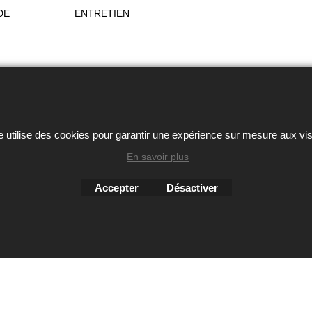
DE
ENTRETIEN
ou autres éléments des sites Avril chausseur confort est strictem
Boutique en ligne créés
avec le logiciel
e utilise des cookies pour garantir une expérience sur mesure aux vis
eCommerce ShopFactory
En savoir plus
Accepter
Désactiver