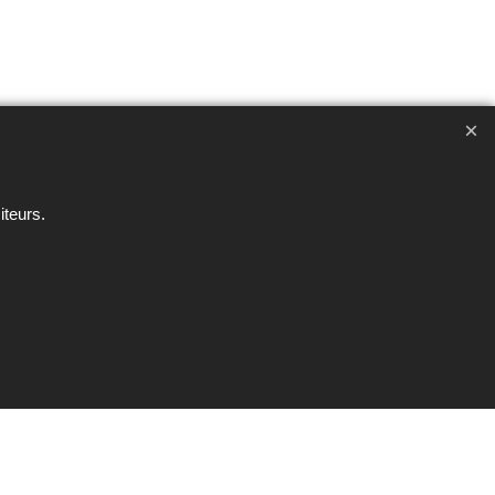
ent interdite sous peine de poursuites
iteurs.