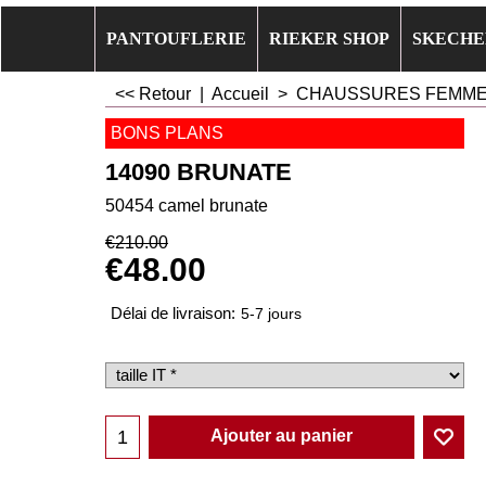
PANTOUFLERIE
RIEKER SHOP
SKECHE
<< Retour
|
Accueil
>
CHAUSSURES FEMM
BONS PLANS
14090 BRUNATE
50454 camel brunate
€
210.00
€
48.00
Délai de livraison:
5-7 jours
Ajouter au panier