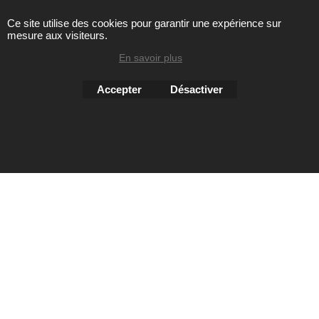
Toute reproduction de textes, photos ou autres éléments des
Ce site utilise des cookies pour garantir une expérience sur
mesure aux visiteurs.
sites Avril chausseur confort est strictement interdite sous
peine de poursuites
En savoir plus
Accepter
Désactiver
Boutique en ligne créés
avec le logiciel
eCommerce ShopFactory