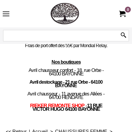
0
Frais de port offert dès 55€ par Mondial Relay.
Nos boutiques
Avril chausseur confort - 18 rue Orbe -
64100 BAYONNE
Avril destockage - 21 rue Orbe - 64100
BAYONNE
Avril chausseur - 11 avenue des Allées -
64700 HENDAYE
RIEKER REMONTE SHOP
-
13 RUE
VICTOR HUGO 64100 BAYONNE
<< Retour
|
Accueil
>
CHAUSSURES FEMME
>