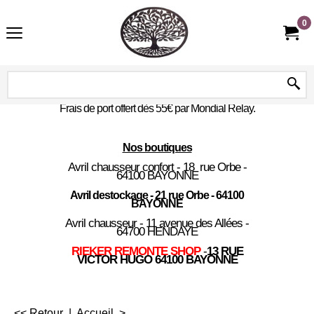
0
Frais de port offert dès 55€ par Mondial Relay.
Nos boutiques
Avril chausseur confort - 18 rue Orbe -
64100 BAYONNE
Avril destockage - 21 rue Orbe - 64100
BAYONNE
Avril chausseur - 11 avenue des Allées -
64700 HENDAYE
RIEKER REMONTE SHOP
-
13 RUE
VICTOR HUGO 64100 BAYONNE
<< Retour
|
Accueil
>