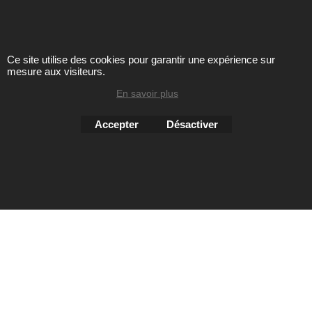
ENTRETIEN
Ce site utilise des cookies pour garantir une expérience sur
mesure aux visiteurs.
Toute reproduction de textes, photos ou autres éléments des
sites Avril chausseur confort est strictement interdite sous
En savoir plus
peine de poursuites
Accepter
Désactiver
Boutique en ligne créés
avec le logiciel
eCommerce ShopFactory