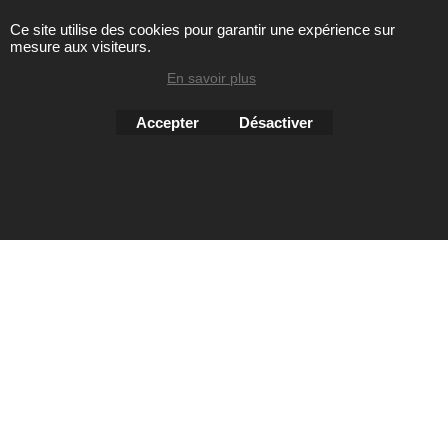
Ce site utilise des cookies pour garantir une expérience sur
mesure aux visiteurs.
Toute reproduction de textes, photos ou autres éléments des
sites Avril chausseur confort est strictement interdite sous
En savoir plus
peine de poursuites
Accepter
Désactiver
Boutique en ligne créés
avec le logiciel
eCommerce ShopFactory