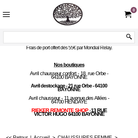
0
Frais de port offert dès 55€ par Mondial Relay.
Nos boutiques
Avril chausseur confort - 18 rue Orbe -
64100 BAYONNE
Avril destockage - 21 rue Orbe - 64100
BAYONNE
Avril chausseur - 11 avenue des Allées -
64700 HENDAYE
RIEKER REMONTE SHOP
-
13 RUE
VICTOR HUGO 64100 BAYONNE
<< Retour
|
Accueil
>
CHAUSSURES FEMME
>