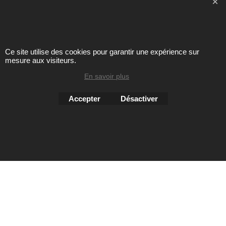
Ce site utilise des cookies pour garantir une expérience sur
Toute reproduction de textes, photos ou autres éléments des
mesure aux visiteurs.
sites Avril chausseur confort est strictement interdite sous
peine de poursuites
En savoir plus
Accepter
Désactiver
Boutique en ligne créés
avec le logiciel
eCommerce ShopFactory