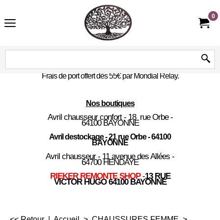
0
Frais de port offert dès 55€ par Mondial Relay.
Nos boutiques
Avril chausseur confort - 18 rue Orbe -
64100 BAYONNE
Avril destockage - 21 rue Orbe - 64100
BAYONNE
Avril chausseur - 11 avenue des Allées -
64700 HENDAYE
RIEKER REMONTE SHOP
-
13 RUE
VICTOR HUGO 64100 BAYONNE
<< Retour
|
Accueil
>
CHAUSSURES FEMME
>