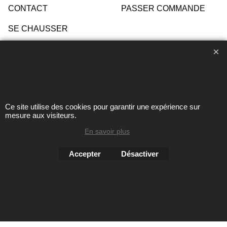
CONTACT
PASSER COMMANDE
SE CHAUSSER
CHOISIR SA POINTURE
ENTRETIEN
Ce site utilise des cookies pour garantir une expérience sur
Toute reproduction de textes, photos ou autres éléments des
mesure aux visiteurs.
sites Avril chausseur confort est strictement interdite sous
En savoir plus
peine de poursuites
Accepter
Désactiver
Boutique en ligne créés
avec le logiciel
eCommerce ShopFactory