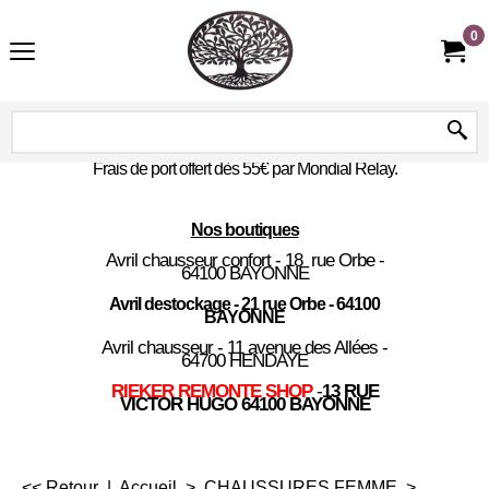
0
Frais de port offert dès 55€ par Mondial Relay.
Nos boutiques
Avril chausseur confort - 18 rue Orbe -
64100 BAYONNE
Avril destockage - 21 rue Orbe - 64100
BAYONNE
Avril chausseur - 11 avenue des Allées -
64700 HENDAYE
RIEKER REMONTE SHOP
-
13 RUE
VICTOR HUGO 64100 BAYONNE
<< Retour
|
Accueil
>
CHAUSSURES FEMME
>