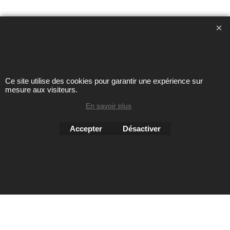
Toute reproduction de textes, photos ou autres éléments des
sites Avril chausseur confort est strictement interdite sous
peine de poursuites
Ce site utilise des cookies pour garantir une expérience sur
mesure aux visiteurs.
En savoir plus
Boutique en ligne créés
avec le logiciel
eCommerce ShopFactory
Accepter
Désactiver