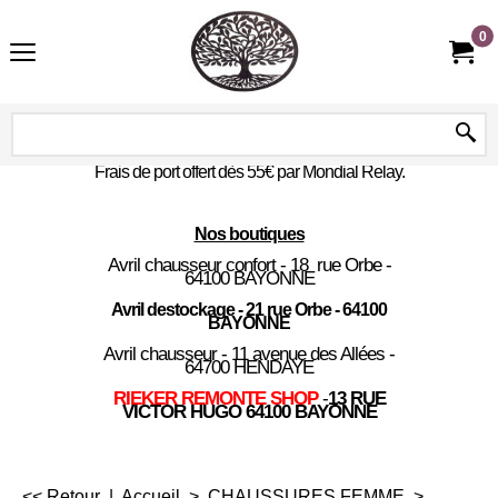
0
Frais de port offert dès 55€ par Mondial Relay.
Nos boutiques
Avril chausseur confort - 18 rue Orbe -
64100 BAYONNE
Avril destockage - 21 rue Orbe - 64100
BAYONNE
Avril chausseur - 11 avenue des Allées -
64700 HENDAYE
RIEKER REMONTE SHOP
-
13 RUE
VICTOR HUGO 64100 BAYONNE
<< Retour
|
Accueil
>
CHAUSSURES FEMME
>