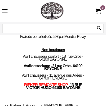
0
Frais de port offert dès 55€ par Mondial Relay.
Nos boutiques
Avril chausseur confort - 18 rue Orbe -
64100 BAYONNE
Avril destockage - 21 rue Orbe - 64100
BAYONNE
Avril chausseur - 11 avenue des Allées -
64700 HENDAYE
RIEKER REMONTE SHOP
-
13 RUE
VICTOR HUGO 64100 BAYONNE
<< Retour
|
Accueil
>
PANTOUFLERIE
>