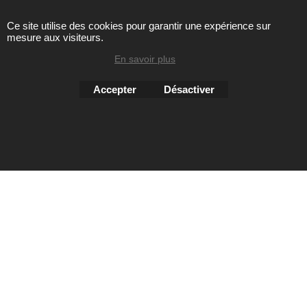
Ce site utilise des cookies pour garantir une expérience sur
mesure aux visiteurs.
Toute reproduction de textes, photos ou autres éléments des
sites Avril chausseur confort est strictement interdite sous
En savoir plus
peine de poursuites
Accepter
Désactiver
Boutique en ligne créés
avec le logiciel
eCommerce ShopFactory