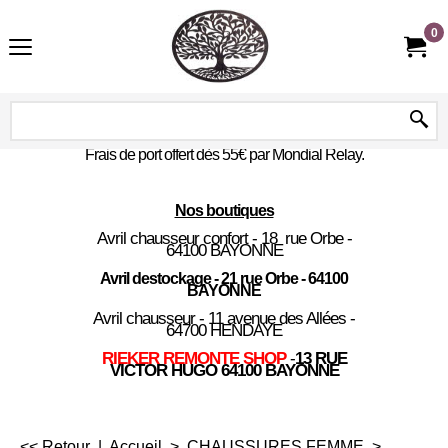
0
Frais de port offert dès 55€ par Mondial Relay.
Nos boutiques
Avril chausseur confort - 18 rue Orbe -
64100 BAYONNE
Avril destockage - 21 rue Orbe - 64100
BAYONNE
Avril chausseur - 11 avenue des Allées -
64700 HENDAYE
RIEKER REMONTE SHOP
-
13 RUE
VICTOR HUGO 64100 BAYONNE
<< Retour
|
Accueil
>
CHAUSSURES FEMME
>