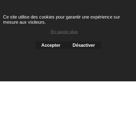
Ce site utilise des cookies pour garantir une expérience sur
mesure aux visiteurs.
Toute reproduction de textes, photos ou autres éléments des
sites Avril chausseur confort est strictement interdite sous
En savoir plus
peine de poursuites
Accepter
Désactiver
Boutique en ligne créés
avec le logiciel
eCommerce ShopFactory