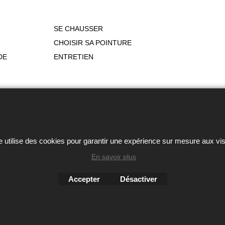
SE CHAUSSER
CHOISIR SA POINTURE
DE
ENTRETIEN
ou autres éléments des sites Avril chausseur confort est strictem
Boutique en ligne créés
e utilise des cookies pour garantir une expérience sur mesure aux vis
avec le logiciel
eCommerce ShopFactory
En savoir plus
Accepter
Désactiver