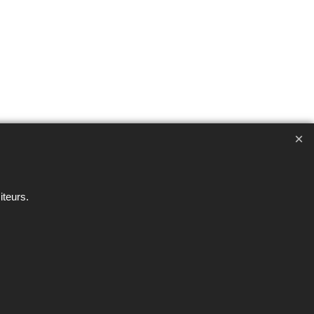
ent interdite sous peine de poursuites
iteurs.