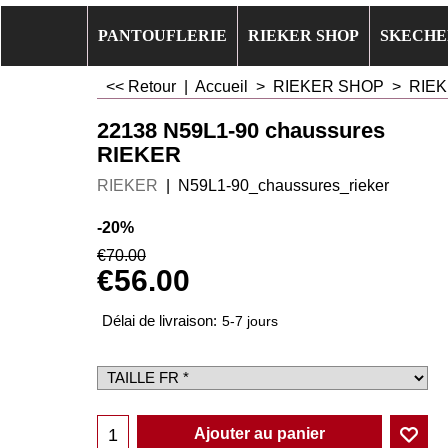
PANTOUFLERIE
RIEKER SHOP
SKECHE
<< Retour
|
Accueil
>
RIEKER SHOP
>
RIEK
22138 N59L1-90 chaussures
RIEKER
RIEKER
N59L1-90_chaussures_rieker
-20%
€
70.00
€
56.00
Délai de livraison:
5-7 jours
Ajouter au panier