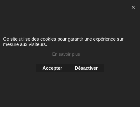
Toute reproduction de textes, photos ou autres éléments des
sites Avril chausseur confort est strictement interdite sous
peine de poursuites
Ce site utilise des cookies pour garantir une expérience sur
mesure aux visiteurs.
En savoir plus
Boutique en ligne créés
avec le logiciel
eCommerce ShopFactory
Accepter
Désactiver