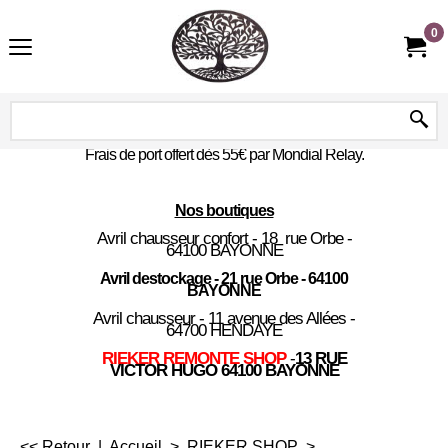
0
Frais de port offert dès 55€ par Mondial Relay.
Nos boutiques
Avril chausseur confort - 18 rue Orbe -
64100 BAYONNE
Avril destockage - 21 rue Orbe - 64100
BAYONNE
Avril chausseur - 11 avenue des Allées -
64700 HENDAYE
RIEKER REMONTE SHOP
-
13 RUE
VICTOR HUGO 64100 BAYONNE
<< Retour
|
Accueil
>
RIEKER SHOP
>