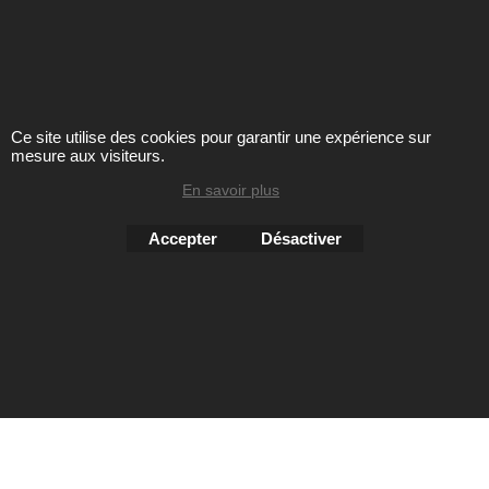
SE CHAUSSER
CHOISIR SA POINTURE
ENTRETIEN
Ce site utilise des cookies pour garantir une expérience sur
mesure aux visiteurs.
Toute reproduction de textes, photos ou autres éléments des
En savoir plus
sites Avril chausseur confort est strictement interdite sous
peine de poursuites
Accepter
Désactiver
Boutique en ligne créés
avec le logiciel
eCommerce ShopFactory