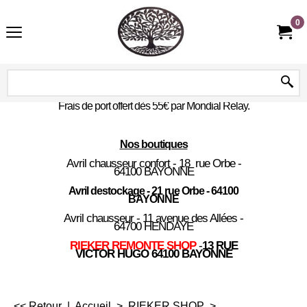
0
Frais de port offert dès 55€ par Mondial Relay.
Nos boutiques
Avril chausseur confort - 18 rue Orbe -
64100 BAYONNE
Avril destockage - 21 rue Orbe - 64100
BAYONNE
Avril chausseur - 11 avenue des Allées -
64700 HENDAYE
RIEKER REMONTE SHOP
-
13 RUE
VICTOR HUGO 64100 BAYONNE
<< Retour
|
Accueil
>
RIEKER SHOP
>