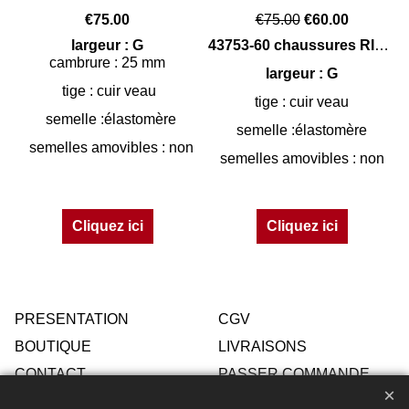
€
75.00
€
75.00
€
60.00
largeur : G
43753-60 chaussures RIEKER
cambrure : 25 mm
largeur : G
tige : cuir veau
tige : cuir veau
semelle :élastomère
semelle :élastomère
semelles amovibles : non
semelles amovibles : non
Cliquez ici
Cliquez ici
PRESENTATION
CGV
BOUTIQUE
LIVRAISONS
CONTACT
PASSER COMMANDE