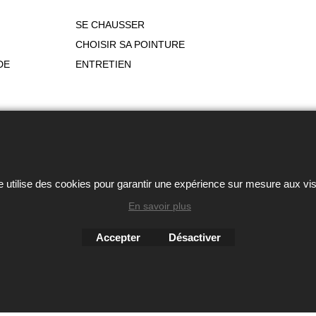
SE CHAUSSER
CHOISIR SA POINTURE
DE
ENTRETIEN
ou autres éléments des sites Avril chausseur confort est strictem
Boutique en ligne créés
e utilise des cookies pour garantir une expérience sur mesure aux vis
avec le logiciel
eCommerce ShopFactory
En savoir plus
Accepter
Désactiver