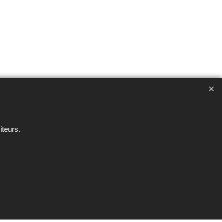
ent interdite sous peine de poursuites
iteurs.