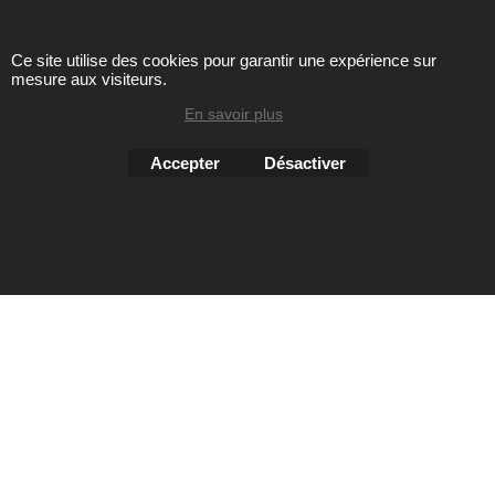
Ce site utilise des cookies pour garantir une expérience sur
Toute reproduction de textes, photos ou autres éléments des
mesure aux visiteurs.
sites Avril chausseur confort est strictement interdite sous
peine de poursuites
En savoir plus
Accepter
Désactiver
Boutique en ligne créés
avec le logiciel
eCommerce ShopFactory