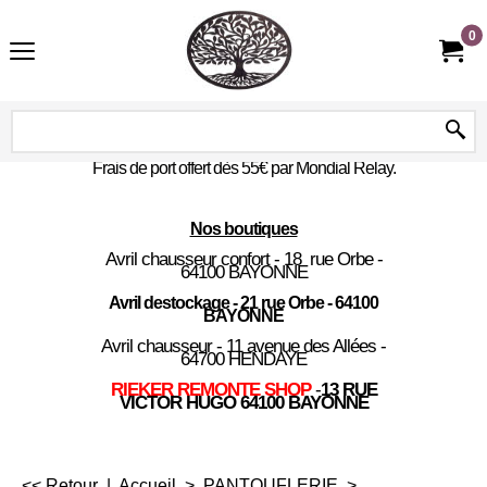
0
Frais de port offert dès 55€ par Mondial Relay.
Nos boutiques
Avril chausseur confort - 18 rue Orbe -
64100 BAYONNE
Avril destockage - 21 rue Orbe - 64100
BAYONNE
Avril chausseur - 11 avenue des Allées -
64700 HENDAYE
RIEKER REMONTE SHOP
-
13 RUE
VICTOR HUGO 64100 BAYONNE
<< Retour
|
Accueil
>
PANTOUFLERIE
>