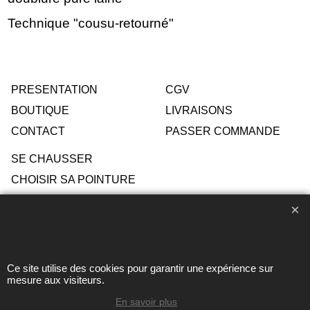
Technique "cousu-retourné"
PRESENTATION
CGV
BOUTIQUE
LIVRAISONS
CONTACT
PASSER COMMANDE
SE CHAUSSER
CHOISIR SA POINTURE
ENTRETIEN
Ce site utilise des cookies pour garantir une expérience sur
Toute reproduction de textes, photos ou autres éléments des
mesure aux visiteurs.
sites Avril chausseur confort est strictement interdite sous
peine de poursuites
En savoir plus