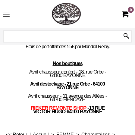
0
Frais de port offert dès 55€ par Mondial Relay.
Nos boutiques
Avril chausseur confort - 18 rue Orbe -
64100 BAYONNE
Avril destockage - 21 rue Orbe - 64100
BAYONNE
Avril chausseur - 11 avenue des Allées -
64700 HENDAYE
RIEKER REMONTE SHOP
-
13 RUE
VICTOR HUGO 64100 BAYONNE
<< Retour
|
Accueil
>
FEMME
>
Charentaises
>