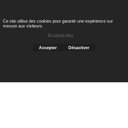
Ce site utilise des cookies pour garantir une expérience sur
Toute reproduction de textes, photos ou autres éléments des
mesure aux visiteurs.
sites Avril chausseur confort est strictement interdite sous
peine de poursuites
En savoir plus
Accepter
Désactiver
Boutique en ligne créés
avec le logiciel
eCommerce ShopFactory