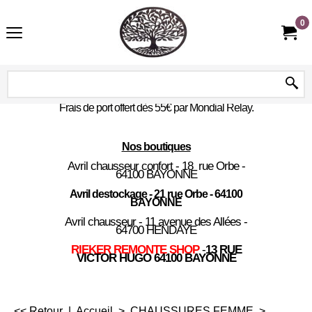
0
Frais de port offert dès 55€ par Mondial Relay.
Nos boutiques
Avril chausseur confort - 18 rue Orbe -
64100 BAYONNE
Avril destockage - 21 rue Orbe - 64100
BAYONNE
Avril chausseur - 11 avenue des Allées -
64700 HENDAYE
RIEKER REMONTE SHOP
-
13 RUE
VICTOR HUGO 64100 BAYONNE
<< Retour
|
Accueil
>
CHAUSSURES FEMME
>