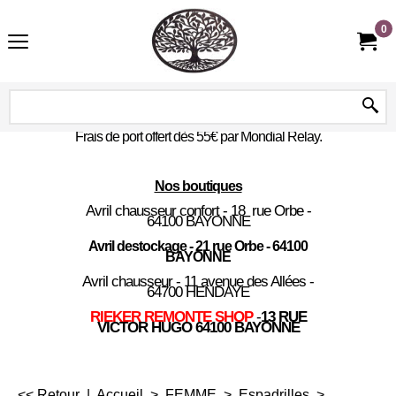
0
Frais de port offert dès 55€ par Mondial Relay.
Nos boutiques
Avril chausseur confort - 18 rue Orbe -
64100 BAYONNE
Avril destockage - 21 rue Orbe - 64100
BAYONNE
Avril chausseur - 11 avenue des Allées -
64700 HENDAYE
RIEKER REMONTE SHOP
-
13 RUE
VICTOR HUGO 64100 BAYONNE
<< Retour
|
Accueil
>
FEMME
>
Espadrilles
>