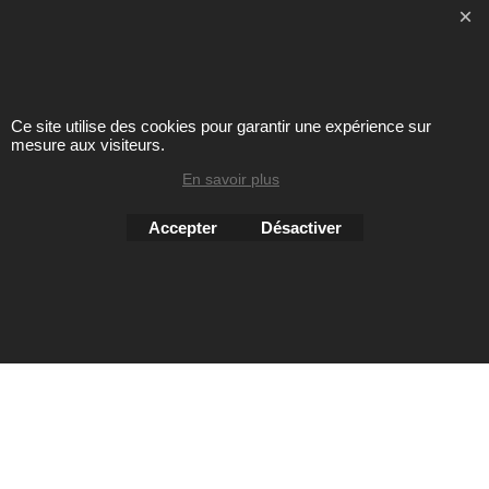
Toute reproduction de textes, photos ou autres éléments des
sites Avril chausseur confort est strictement interdite sous
peine de poursuites
Ce site utilise des cookies pour garantir une expérience sur
mesure aux visiteurs.
Boutique en ligne créés
avec le logiciel
En savoir plus
eCommerce ShopFactory
Accepter
Désactiver