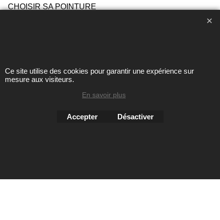
CHOISIR SA POINTURE
ENTRETIEN
Ce site utilise des cookies pour garantir une expérience sur
Toute reproduction de textes, photos ou autres éléments des
mesure aux visiteurs.
sites Avril chausseur confort est strictement interdite sous
peine de poursuites
En savoir plus
Accepter
Désactiver
Boutique en ligne créés
avec le logiciel
eCommerce ShopFactory