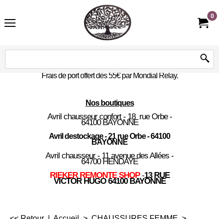
0
Frais de port offert dès 55€ par Mondial Relay.
Nos boutiques
Avril chausseur confort - 18 rue Orbe -
64100 BAYONNE
Avril destockage - 21 rue Orbe - 64100
BAYONNE
Avril chausseur - 11 avenue des Allées -
64700 HENDAYE
RIEKER REMONTE SHOP
-
13 RUE
VICTOR HUGO 64100 BAYONNE
<< Retour
|
Accueil
>
CHAUSSURES FEMME
>