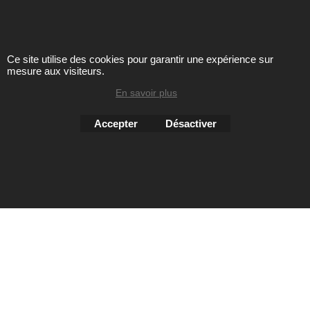
Toute reproduction de textes, photos ou autres éléments des
sites Avril chausseur confort est strictement interdite sous
peine de poursuites
Ce site utilise des cookies pour garantir une expérience sur
mesure aux visiteurs.
En savoir plus
Boutique en ligne créés
avec le logiciel
eCommerce ShopFactory
Accepter
Désactiver