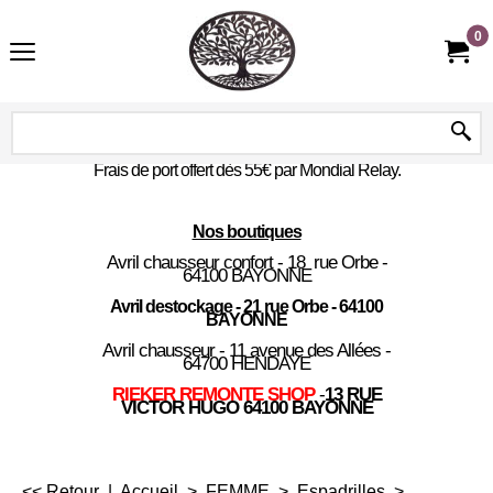
0
Frais de port offert dès 55€ par Mondial Relay.
Nos boutiques
Avril chausseur confort - 18 rue Orbe -
64100 BAYONNE
Avril destockage - 21 rue Orbe - 64100
BAYONNE
Avril chausseur - 11 avenue des Allées -
64700 HENDAYE
RIEKER REMONTE SHOP
-
13 RUE
VICTOR HUGO 64100 BAYONNE
<< Retour
|
Accueil
>
FEMME
>
Espadrilles
>