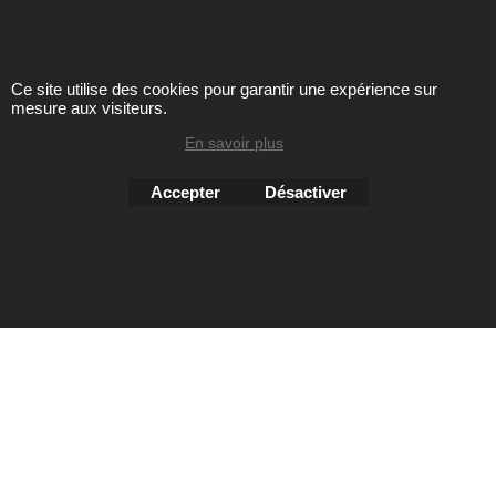
Ce site utilise des cookies pour garantir une expérience sur
mesure aux visiteurs.
Toute reproduction de textes, photos ou autres éléments des
sites Avril chausseur confort est strictement interdite sous
En savoir plus
peine de poursuites
Accepter
Désactiver
Boutique en ligne créés
avec le logiciel
eCommerce ShopFactory