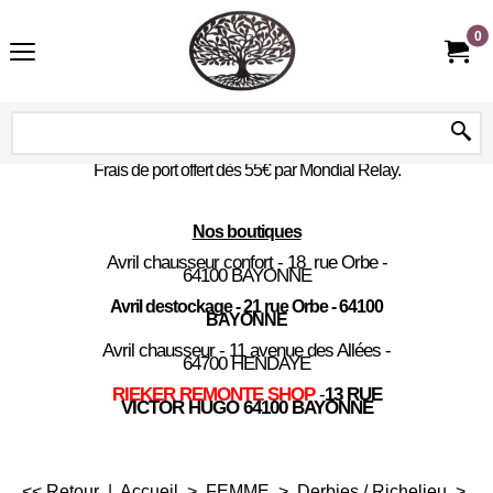
0
Frais de port offert dès 55€ par Mondial Relay.
Nos boutiques
Avril chausseur confort - 18 rue Orbe -
64100 BAYONNE
Avril destockage - 21 rue Orbe - 64100
BAYONNE
Avril chausseur - 11 avenue des Allées -
64700 HENDAYE
RIEKER REMONTE SHOP
-
13 RUE
VICTOR HUGO 64100 BAYONNE
<< Retour
|
Accueil
>
FEMME
>
Derbies / Richelieu
>