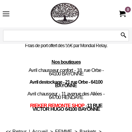
0
Frais de port offert dès 55€ par Mondial Relay.
Nos boutiques
Avril chausseur confort - 18 rue Orbe -
64100 BAYONNE
Avril destockage - 21 rue Orbe - 64100
BAYONNE
Avril chausseur - 11 avenue des Allées -
64700 HENDAYE
RIEKER REMONTE SHOP
-
13 RUE
VICTOR HUGO 64100 BAYONNE
<< Retour
|
Accueil
>
FEMME
>
Baskets
>