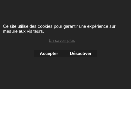
ENTRETIEN
Ce site utilise des cookies pour garantir une expérience sur
mesure aux visiteurs.
Toute reproduction de textes, photos ou autres éléments des
sites Avril chausseur confort est strictement interdite sous
En savoir plus
peine de poursuites
Accepter
Désactiver
Boutique en ligne créés
avec le logiciel
eCommerce ShopFactory