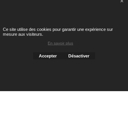
Ce site utilise des cookies pour garantir une expérience sur
Toute reproduction de textes, photos ou autres éléments des
mesure aux visiteurs.
sites Avril chausseur confort est strictement interdite sous
peine de poursuites
En savoir plus
Accepter
Désactiver
Boutique en ligne créés
avec le logiciel
eCommerce ShopFactory