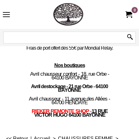
0
Frais de port offert dès 55€ par Mondial Relay.
Nos boutiques
Avril chausseur confort - 18 rue Orbe -
64100 BAYONNE
Avril destockage - 21 rue Orbe - 64100
BAYONNE
Avril chausseur - 11 avenue des Allées -
64700 HENDAYE
RIEKER REMONTE SHOP
-
13 RUE
VICTOR HUGO 64100 BAYONNE
<< Retour
|
Accueil
>
CHAUSSURES FEMME
>