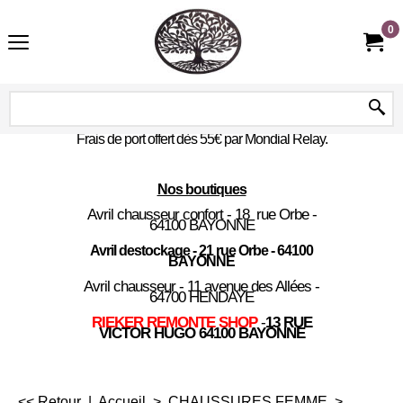
0
Frais de port offert dès 55€ par Mondial Relay.
Nos boutiques
Avril chausseur confort - 18 rue Orbe -
64100 BAYONNE
Avril destockage - 21 rue Orbe - 64100
BAYONNE
Avril chausseur - 11 avenue des Allées -
64700 HENDAYE
RIEKER REMONTE SHOP
-
13 RUE
VICTOR HUGO 64100 BAYONNE
<< Retour
|
Accueil
>
CHAUSSURES FEMME
>