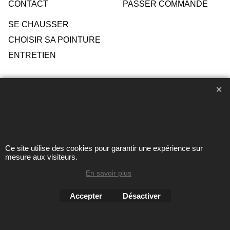
CONTACT
PASSER COMMANDE
SE CHAUSSER
CHOISIR SA POINTURE
ENTRETIEN
Toute reproduction de textes, photos ou autres éléments des
sites Avril chausseur confort est strictement interdite sous
peine de poursuites
Ce site utilise des cookies pour garantir une expérience sur
mesure aux visiteurs.
Boutique en ligne créés
En savoir plus
avec le logiciel
eCommerce ShopFactory
Accepter
Désactiver