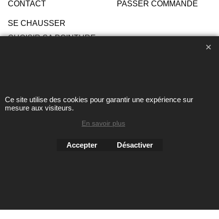
CONTACT
PASSER COMMANDE
SE CHAUSSER
CHOISIR SA POINTURE
ENTRETIEN
Ce site utilise des cookies pour garantir une expérience sur
Toute reproduction de textes, photos ou autres éléments des
mesure aux visiteurs.
sites Avril chausseur confort est strictement interdite sous
En savoir plus
peine de poursuites
Accepter
Désactiver
Boutique en ligne créés
avec le logiciel
eCommerce ShopFactory