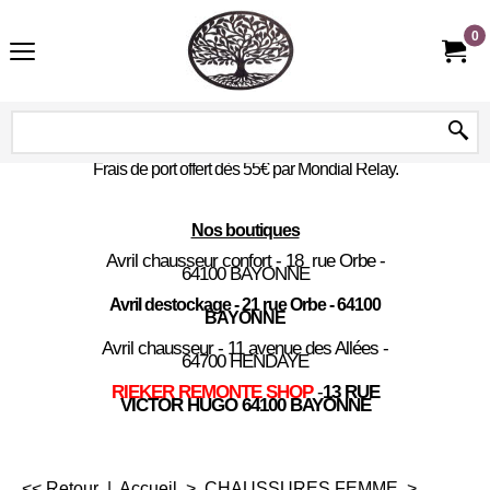
0
Frais de port offert dès 55€ par Mondial Relay.
Nos boutiques
Avril chausseur confort - 18 rue Orbe -
64100 BAYONNE
Avril destockage - 21 rue Orbe - 64100
BAYONNE
Avril chausseur - 11 avenue des Allées -
64700 HENDAYE
RIEKER REMONTE SHOP
-
13 RUE
VICTOR HUGO 64100 BAYONNE
<< Retour
|
Accueil
>
CHAUSSURES FEMME
>