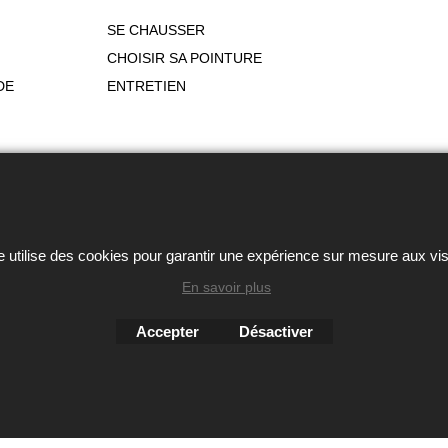
SE CHAUSSER
CHOISIR SA POINTURE
DE
ENTRETIEN
ou autres éléments des sites Avril chausseur confort est strictem
Boutique en ligne créés
e utilise des cookies pour garantir une expérience sur mesure aux vis
avec le logiciel
eCommerce ShopFactory
En savoir plus
Accepter
Désactiver