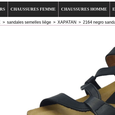
RS
CHAUSSURES FEMME
CHAUSSURES HOMME
E
>
sandales semelles liège
>
XAPATAN
>
2164 negro san