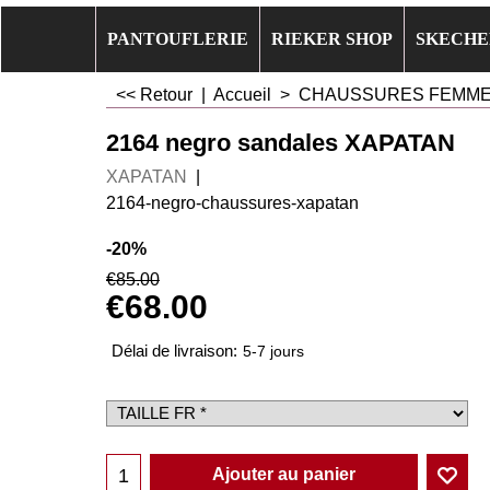
PANTOUFLERIE
RIEKER SHOP
SKECHE
<< Retour
|
Accueil
>
CHAUSSURES FEMM
2164 negro sandales XAPATAN
XAPATAN
2164-negro-chaussures-xapatan
-20%
€
85.00
€
68.00
Délai de livraison:
5-7 jours
Ajouter au panier