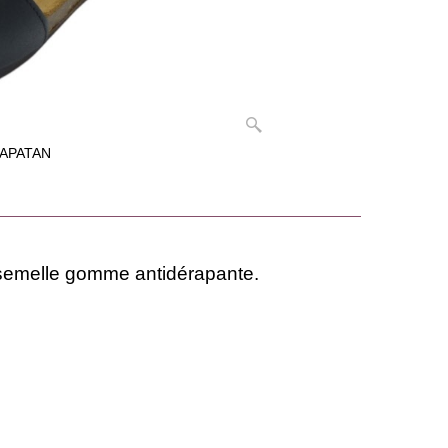
XAPATAN
t semelle gomme antidérapante.