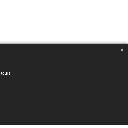
ent interdite sous peine de poursuites
iteurs.