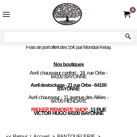
0
Frais de port offert dès 55€ par Mondial Relay.
Nos boutiques
Avril chausseur confort - 18 rue Orbe -
64100 BAYONNE
Avril destockage - 21 rue Orbe - 64100
BAYONNE
Avril chausseur - 11 avenue des Allées -
64700 HENDAYE
RIEKER REMONTE SHOP
-
13 RUE
VICTOR HUGO 64100 BAYONNE
<< Retour
|
Accueil
>
PANTOUFLERIE
>