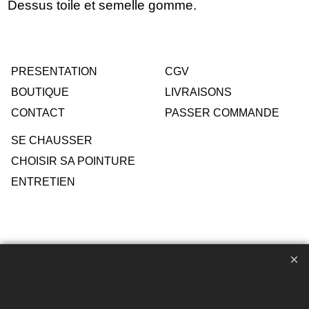
Dessus toile et semelle gomme.
PRESENTATION
CGV
BOUTIQUE
LIVRAISONS
CONTACT
PASSER COMMANDE
SE CHAUSSER
CHOISIR SA POINTURE
ENTRETIEN
Toute reproduction de textes, photos ou autres éléments des
sites Avril chausseur confort est strictement interdite sous
peine de poursuites