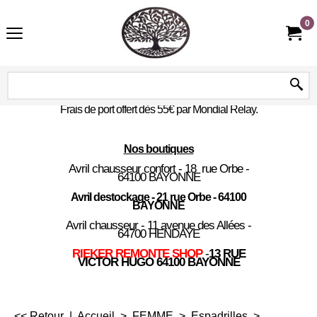
0
Frais de port offert dès 55€ par Mondial Relay.
Nos boutiques
Avril chausseur confort - 18 rue Orbe -
64100 BAYONNE
Avril destockage - 21 rue Orbe - 64100
BAYONNE
Avril chausseur - 11 avenue des Allées -
64700 HENDAYE
RIEKER REMONTE SHOP
-
13 RUE
VICTOR HUGO 64100 BAYONNE
<< Retour
|
Accueil
>
FEMME
>
Espadrilles
>