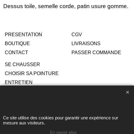
Dessus toile, semelle corde, patin usure gomme.
PRESENTATION
CGV
BOUTIQUE
LIVRAISONS
CONTACT
PASSER COMMANDE
SE CHAUSSER
CHOISIR SA POINTURE
ENTRETIEN
Toute reproduction de textes, photos ou autres éléments des
Ce site utilise des cookies pour garantir une expérience sur
sites Avril chausseur confort est strictement interdite sous
mesure aux visiteurs.
peine de poursuites
En savoir plus