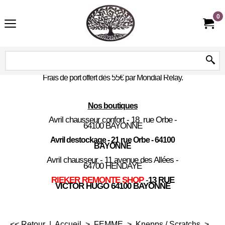
0
Frais de port offert dès 55€ par Mondial Relay.
Nos boutiques
Avril chausseur confort - 18 rue Orbe -
64100 BAYONNE
Avril destockage - 21 rue Orbe - 64100
BAYONNE
Avril chausseur - 11 avenue des Allées -
64700 HENDAYE
RIEKER REMONTE SHOP
-
13 RUE
VICTOR HUGO 64100 BAYONNE
<< Retour
|
Accueil
>
FEMME
>
Knepps / Scratchs
>