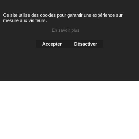
Ce site utilise des cookies pour garantir une expérience sur
Toute reproduction de textes, photos ou autres éléments des
mesure aux visiteurs.
sites Avril chausseur confort est strictement interdite sous
peine de poursuites
En savoir plus
Accepter
Désactiver
Boutique en ligne créés
avec le logiciel
eCommerce ShopFactory